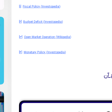
[1]
Fiscal Policy (Investopedia)
[2]
Budget Deficit (Investopedia)
[3]
Open Market Operation (Wikipedia)
[4]
Monetary Policy (Investopedia)
آن