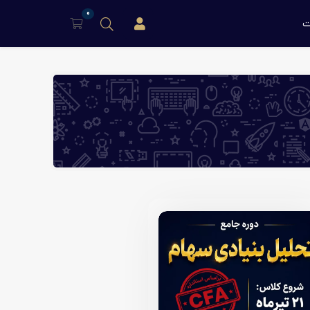
0
ت
ورود/عضویت