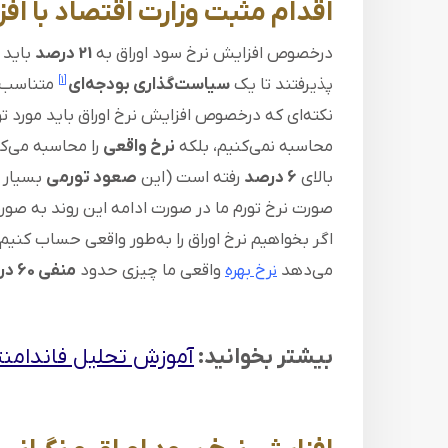
اقدام مثبت وزارت اقتصاد با اف
درخصوص افزایش نرخ سود اوراق به
21 درصد
باید 
پذیرفتند تا یک
سیاست‌گذاری بودجه‌ای
متناسب ب
[1]
نکته‌ای که درخصوص افزایش نرخ اوراق باید مورد تو
محاسبه نمی‌کنیم، بلکه
نرخ واقعی
را محاسبه می‌ک
بالای
6 درصد
رفته است (این
صعود تورمی
بسیار خ
صورت نرخ تورم ما در صورت ادامه این روند به صو
می‌دهد
واقعی ما چیزی حدود
منفی 60 درصد
نرخ بهره
بیشتر بخوانید:
آموزش تحلیل فاندامن